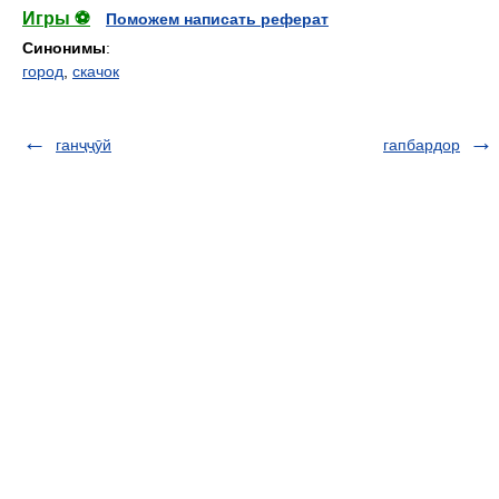
Игры ⚽
Поможем написать реферат
Синонимы
:
город
,
скачок
ганҷҷӯй
гапбардор