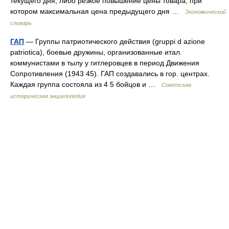
текущего дня, либо резкое повышение цены товара, при
котором максимальная цена предыдущего дня …
Экономический
словарь
ГАП
— Группы патриотического действия (gruppi d azione
patriotica), боевые дружины, организованные итал.
коммунистами в тылу у гитлеровцев в период Движения
Сопротивления (1943 45). ГАП создавались в гор. центрах.
Каждая группа состояла из 4 5 бойцов и …
Советская
историческая энциклопедия