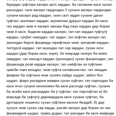
буридан гуфтори касеро қатъ кардан; ба гапзании касе халал
расондан; гапи касеро гардондан // сухани касеро гардондан
сухани касеро рад кардан; гапи сахт задан сухани дағал
гуфтан; маломат кардан, муомилаи дурушт кардан бо касе;
гап кардан чизе ё касеро овозаи бад паҳн кардан дар бораи
чизе ё касе; бадном кардан касеро; гап-гап кардан гуфтугӯ
кардан, сӯҳбат намудан, гап задан; гап кофтан касеро гап
занондан барои фаҳмида гирифтани чизе; кунҷковӣ кардан,
тагпурсӣ кардан; гап кушодан гап сар кардан, сухан оғоз
кардан (дар бораи касе, коре); бо мақсаде гаперо ба миён
овардан; гап маъқул кардан (кунондан) сухан фаҳмондан, гап
фаҳмонда розӣ кардан касеро; гап наёфтан аз гуфтани
ҷавобе оҷиз мондан; чизе гуфта натавонистан; гап омадан
фавран ба гуфтани чизе эҳтиёҷ пайдо шудан; забон боз
шудан; фаро расидани мавқеи сухан гуфтан; гап парондан ба
касе ягон сухани кинояомез ба касе расонда гуфтан, сухани
ба асаби касе расандаро ба ӯ гуфтан; гап партофтан а) бо
мақсади ба гуфтугӯ даровардани касе сухане гуфтан; ба
духтарҳои ношинос сухан гуфтани касони беадаб; б) дар
хусуси чизе сухан сар карда, раъйи касеро дар бораи он чиз
фаҳмиданӣ шудан; луқма додан; гап расидан ба касе мавриди