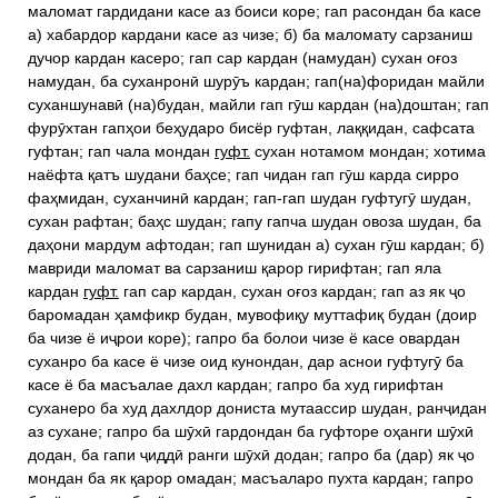
маломат гардидани касе аз боиси коре; гап расондан ба касе
а) хабардор кардани касе аз чизе; б) ба маломату сарзаниш
дучор кардан касеро; гап сар кардан (намудан) сухан оғоз
намудан, ба суханронӣ шурӯъ кардан; гап(на)форидан майли
суханшунавӣ (на)будан, майли гап гӯш кардан (на)доштан; гап
фурӯхтан гапҳои беҳударо бисёр гуфтан, лаққидан, сафсата
гуфтан; гап чала мондан
гуфт.
сухан нотамом мондан; хотима
наёфта қатъ шудани баҳсе; гап чидан гап гӯш карда сирро
фаҳмидан, суханчинӣ кардан; гап-гап шудан гуфтугӯ шудан,
сухан рафтан; баҳс шудан; гапу гапча шудан овоза шудан, ба
даҳони мардум афтодан; гап шунидан а) сухан гӯш кардан; б)
мавриди маломат ва сарзаниш қарор гирифтан; гап яла
кардан
гуфт.
гап сар кардан, сухан оғоз кардан; гап аз як ҷо
баромадан ҳамфикр будан, мувофиқу муттафиқ будан (доир
ба чизе ё иҷрои коре); гапро ба болои чизе ё касе овардан
суханро ба касе ё чизе оид кунондан, дар аснои гуфтугӯ ба
касе ё ба масъалае дахл кардан; гапро ба худ гирифтан
суханеро ба худ дахлдор дониста мутаассир шудан, ранҷидан
аз сухане; гапро ба шӯхӣ гардондан ба гуфторе оҳанги шӯхӣ
додан, ба гапи ҷиддӣ ранги шӯхӣ додан; гапро ба (дар) як ҷо
мондан ба як қарор омадан; масъаларо пухта кардан; гапро