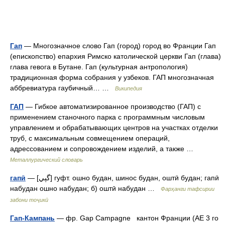
Гап
— Многозначное слово Гап (город) город во Франции Гап
(епископство) епархия Римско католической церкви Гап (глава)
глава гевога в Бутане. Гап (культурная антропология)
традиционная форма собрания у узбеков. ГАП многозначная
аббревиатура гаубичный… …
Википедия
ГАП
— Гибкое автоматизированное производство (ГАП) с
применением станочного парка с программным числовым
управлением и обрабатывающих центров на участках отделки
труб, с максимальным совмещением операций,
адрессованием и сопровождением изделий, а также …
Металлургический словарь
гапӣ
— [گپي] гуфт. ошно будан, шинос будан, оштӣ будан; гапӣ
набудан ошно набудан; б) оштӣ набудан …
Фарҳанги тафсирии
забони тоҷикӣ
Гап-Кампань
— фр. Gap Campagne кантон Франции (АЕ 3 го