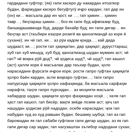
гардидани гуфтор; (як) гапи касеро ду накардан итоаткор
будан, фармудаи касеро бегуфтугӯ иҷро кардан; гап дар ин
(он) ки… масъала дар ин ҷост, ки …; гап ҳамин… ҳамин
тавр…, беҳтараш ҳамин…; боз як гапе буд афвпазир буд,
бахшидашаванда буд, дарди бахайр буд; ин гапи дигар… ин
беҳтар аст (таъбири изҳори розигӣ ва қаноатмандӣ аз коре ё
сухане); ин чӣ гап, ки… аз рӯи кадом қоида…, кай дида
шудааст, ки…; рости гап ҳақиқатан, дар ҳақиқат; дурусттараш;
хуб гап хуб мешуд, хуб буд; қаноатманд шудан мумкин аст; чӣ
гап? чӣ воқеа рӯй дод?, чӣ ҳодиса шуд?, чӣ шуд?; гап кашол
(аст) ҳалли коре ё масъалае дар таъхир будан, ҳоло
нарасидани фурсати иҷрои коре; рости гапро гуфтан ҳақиқати
ҳолро баён кардан, асли воқеаро гуфтан…; таги гапро
напурсида ҳақиқати ҳолро нафаҳмида, ба масъала сарфаҳм
нарафта; таҳти гапро пурсидан… аз моҳияти масъала
хабардор шудан, ҳақиқати ҳолро фаҳмидан хоҳӣ…; хеле гап
ҳаст гап кашол, гап бисёр; вақти зиёде лозим аст; ҳеҷ гап
нашудан ҳодисае рӯй надодан, осебе нарасидан; ҷои гап
набудан худ аз худ равшан будан; бешакку шубҳа; гап аз гап
баромадан як гап сабаби гуфтани гапи дигар шудан, аз як гап
гапи дигар сар задан; гап нагузаштан эътибор надодани сухан;