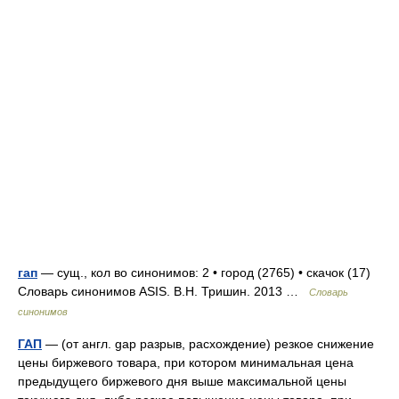
гап
— сущ., кол во синонимов: 2 • город (2765) • скачок (17)
Словарь синонимов ASIS. В.Н. Тришин. 2013 …
Словарь
синонимов
ГАП
— (от англ. gap разрыв, расхождение) резкое снижение
цены биржевого товара, при котором минимальная цена
предыдущего биржевого дня выше максимальной цены