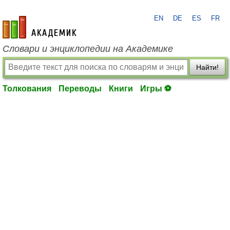
EN
DE
ES
FR
academic.ru
Словари и энциклопедии на Академике
Найти!
Толкования
Переводы
Книги
Игры ⚽