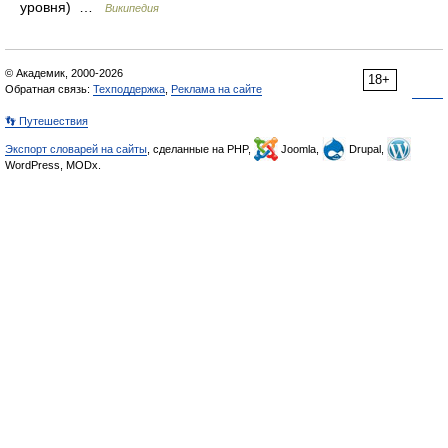
уровня) …
Википедия
© Академик, 2000-2026
18+
Обратная связь:
Техподдержка
,
Реклама на сайте
👣 Путешествия
Экспорт словарей на сайты
, сделанные на PHP,
Joomla,
Drupal,
WordPress, MODx.