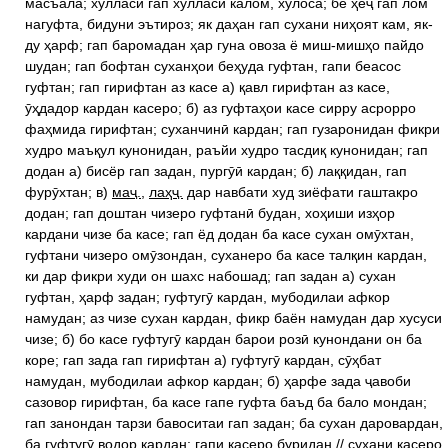
масъала; хулласи гап хулласи калом, хулоса; бе ҳеҷ гап лом
нагуфта, бидуни эътироз; як даҳан гап сухани ниҳоят кам, як-
ду ҳарф; гап баромадан ҳар гуна овоза ё миш-мишҳо пайдо
шудан; гап бофтан суханҳои беҳуда гуфтан, гапи беасос
гуфтан; гап гирифтан аз касе а) қавл гирифтан аз касе,
ӯҳдадор кардан касеро; б) аз гуфтаҳои касе сирру асрорро
фаҳмида гирифтан; суханчинӣ кардан; гап гузаронидан фикри
худро маъқул кунонидан, раъйи худро тасдиқ кунонидан; гап
додан а) бисёр гап задан, пургӯӣ кардан; б) лаққидан, гап
фурӯхтан; в)
маҷ.
,
лаҳҷ.
дар навбати худ зиёфати гаштакро
додан; гап доштан чизеро гуфтанӣ будан, хоҳиши изҳор
кардани чизе ба касе; гап ёд додан ба касе сухан омӯхтан,
гуфтани чизеро омӯзондан, суханеро ба касе талқин кардан,
ки дар фикри худи он шахс набошад; гап задан а) сухан
гуфтан, ҳарф задан; гуфтугӯ кардан, мубодилаи афкор
намудан; аз чизе сухан кардан, фикр баён намудан дар хусуси
чизе; б) бо касе гуфтугӯ кардан барои розӣ кунондани он ба
коре; гап зада гап гирифтан а) гуфтугӯ кардан, сӯҳбат
намудан, мубодилаи афкор кардан; б) ҳарфе зада ҷавоби
сазовор гирифтан, ба касе гапе гуфта баъд ба бало мондан;
гап занондан тарзи бавоситаи гап задан; ба сухан даровардан,
ба гуфтугӯ водор кардан; гапи касеро буридан // сухани касеро