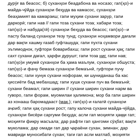
дурӯғ ва беасос; б) суханҳои беадабона ва носазо; гап(ҳо)-и
майда-чӯйда суханҳои беҳуда ва камасос, суханҳои
беаҳамият ва камарзиш; гапи муҳим сухани зарур, гапи
даркорӣ; гапи нав // гапи тоза сухани тоза; хабари тоза;
гап(ҳо)-и набуда(гӣ) суханҳои беҳуда ва беасос; гап(ҳо)--и
пасту баланд суханҳои тезу тунд; суханҳои ноҳамвори дағали
дар вақти хашму ғазаб гуфташуда; гапи пухта сухани
эътимоднок, гуфтори боварибахш; гапи рост сухани ҳақ; гапи
сахт сухани дағал, ҳарфи дурушт; гапи тоза
ниг.
гапи нав;
гап(ҳо)и умумӣ суханҳои ба ҳама маълум, суханҳои обшуста;
гап(ҳо)-и фачу бемаза суханҳои бемаънӣ, гуфтори пучу
беасос; гапи хунук сухани нофорам, ки шуниданаш ба кас
ҳиссиёти бад мебахшад; гапи хушк сухани пуч ва бемаънӣ;
сухани беамал; гапи ширин // сухани ширин сухани нарм ва
гуворо, гапи форам, муомилаи ҳалимона; мор ба гапи ширин
аз хонааш баромадааст (
мақ.
); гап(ҳо)-и ғалатӣ суханҳои
аҷоиб; гапи ҳақ сухани рост; гапу калоча сухани майда-чӯйда,
суханҳои бисёри саргуми беҳуда; асли гап моҳияти ҳаққи гап;
моҳияти фикру масъала; дар рафти гап ҳангоми сӯҳбат, вақти
муколама; дар омади гап дар ҷараёни сухан, зимнан; дар
мавриди муносибати сухан; таги гап асли матлаб, моҳияти