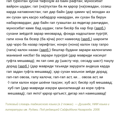
гап гурехтан ҳусни тафоҳум аз байн рафтан; муносибат
вайрон шудан; гап (на)пухтан ба як қарор (на)омадан, созиш
карда натавонистан; гап дар байн (дар ҳамин ҷо) мондан аз
ин сухан ҳеҷ касро хабардор накардан, ин сухан ба берун
набаровардан; дар байн гап гузаштан аз якдигар ранҷидан,
муносибат каме бад шудан; гапи бисёр ба хар бор (
зарб.
)
сухани зиёдатӣ зарар меоварад, фоида надоштани пургӯӣ;
гапи хона ба бозор (ба кӯча) рост намеояд (
зарб.
) шароити
ҳар ҷоро ба назар гирифтан; нонро (нона) калон газу гапро
(гапа) калон назан (
зарб.
) бештар будани зарари калонгапию
манманӣ нисбат ба зарари пурхӯрӣ (дар мавриди насиҳат
гуфта мешавад); як гап сию ду (шасту чор, сесаду шаст) паҳлу
дорад (
зарб.
) (дар мавриди таъкиди зарурати андеша карда
гап задан гуфта мешавад); ҳар сухан маънои зиёде дорад;
гап-гап овоза, гапу калоча; гап-гап аст, ки… овоза аст, ки
◊ гапи калон кори шоёни таҳсин; хуб аст, бисёр хуб мешавад;
хуб гап (дар мавриди изҳори қаноатмандӣ аз коре гуфта
мешавад); гап якто! қарор қатъист, дигар хел намешавад!
Толковый словарь таджикского языка (в 2 томах). — Душанбе, НИИ языка и
литературы им. Рудаки
.
Под редакцией Сайфиддина Назарзода
.
2008
.