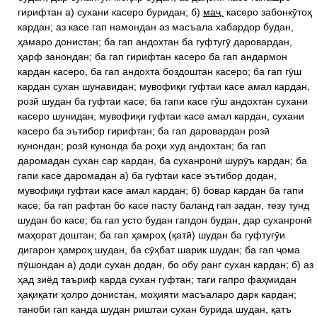
гирифтан а) сухани касеро буридан; б)
маҷ.
касеро забонкӯтоҳ
кардан; аз касе гап намондан аз масъала хабардор будан,
ҳамаро донистан; ба гап андохтан ба гуфтугӯ даровардан,
ҳарф занондан; ба гап гирифтан касеро ба гап андармон
кардан касеро, ба гап андохта боздоштан касеро; ба гап гӯш
кардан сухан шунавидан; мувофиқи гуфтаи касе амал кардан,
розӣ шудан ба гуфтаи касе; ба гапи касе гӯш андохтан сухани
касеро шунидан; мувофиқи гуфтаи касе амал кардан, сухани
касеро ба эътибор гирифтан; ба гап даровардан розӣ
кунондан; розӣ кунонда ба роҳи худ андохтан; ба гап
даромадан сухан сар кардан, ба суханронӣ шурӯъ кардан; ба
гапи касе даромадан а) ба гуфтаи касе эътибор додан,
мувофиқи гуфтаи касе амал кардан; б) бовар кардан ба гапи
касе; ба гап рафтан бо касе пасту баланд гап задан, тезу тунд
шудан бо касе; ба гап усто будан гапдон будан, дар суханронӣ
маҳорат доштан; ба гап ҳамроҳ (қатӣ) шудан ба гуфтугӯи
дигарон ҳамроҳ шудан, ба сӯҳбат шарик шудан; ба гап ҷома
пӯшондан а) доди сухан додан, бо обу ранг сухан кардан; б) аз
ҳад зиёд таъриф карда сухан гуфтан; таги гапро фаҳмидан
ҳақиқати ҳолро донистан, моҳияти масъаларо дарк кардан;
таноби гап канда шудан риштаи сухан бурида шудан, қатъ