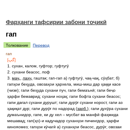
Фарҳанги тафсирии забони тоҷикӣ
гап
Толкование
Перевод
гап
[گپ]
1. сухан, калом, гуфтор; гуфтугӯ
2. сухани беасос, лоф
3.
маҷ.
,
лаҳҷ.
гаштак; гап-гап а) гуфтугӯ, чақ-чақ, сӯҳбат; б)
гапҳои беҳуда, овозаҳои ҳархела, миш-миш дар ҳаққи касе
(чизе); гапи беҳуда сухани пуч, гапи бемаънӣ; гапи беҷо
ҳарфи бемаврид; сухани ноҳақ; гапи бофта сухани беасос;
гапи дағал сухани дурушт; гапи дурӯғ сухани норост, гапи аз
ҳақиқат дур; гапи дурӯғ по надорад (
зарб.
); гапи духӯра сухани
думаънидор, гапе, ки ду хел – мусбат ва манфӣ фаҳмида
мешавад; гап(ҳо)-и кадучадор суханҳои пичингдор, ҳарфи
кинояомез; гапҳои кӯчагӣ а) суханҳои беасос, дурӯғ; овозаи