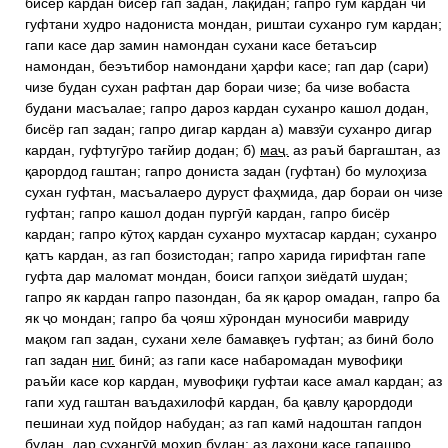
бисёр кардан бисёр гап задан, лақидан; гапро гум кардан чӣ
гуфтани худро надониста мондан, риштаи суханро гум кардан;
гапи касе дар замин намондан сухани касе бетаъсир
намондан, беэътибор намондани ҳарфи касе; гап дар (сари)
чизе будан сухан рафтан дар бораи чизе; ба чизе вобаста
будани масъалае; гапро дароз кардан суханро кашол додан,
бисёр гап задан; гапро дигар кардан а) мавзӯи суханро дигар
кардан, гуфтугӯро тағйир додан; б)
маҷ.
аз раъй баргаштан, аз
қарордод гаштан; гапро дониста задан (гуфтан) бо мулоҳиза
сухан гуфтан, масъалаеро дуруст фаҳмида, дар бораи он чизе
гуфтан; гапро кашол додан пургӯӣ кардан, гапро бисёр
кардан; гапро кӯтоҳ кардан суханро мухтасар кардан; суханро
қатъ кардан, аз гап бозистодан; гапро харида гирифтан гапе
гуфта дар маломат мондан, боиси гапҳои зиёдатӣ шудан;
гапро як кардан гапро пазондан, ба як қарор омадан, гапро ба
як ҷо мондан; гапро ба ҷояш хӯрондан муносиби мавриду
мақом гап задан, сухани хеле бамавқеъ гуфтан; аз бинӣ боло
гап задан
ниг.
бинӣ; аз гапи касе набаромадан мувофиқи
раъйи касе кор кардан, мувофиқи гуфтаи касе амал кардан; аз
гапи худ гаштан ваъдахилофӣ кардан, ба қавлу қарордоди
пешинаи худ пойдор набудан; аз гап камӣ надоштан гапдон
будан, дар сухангӯӣ моҳир будан; аз даҳони касе гапашро