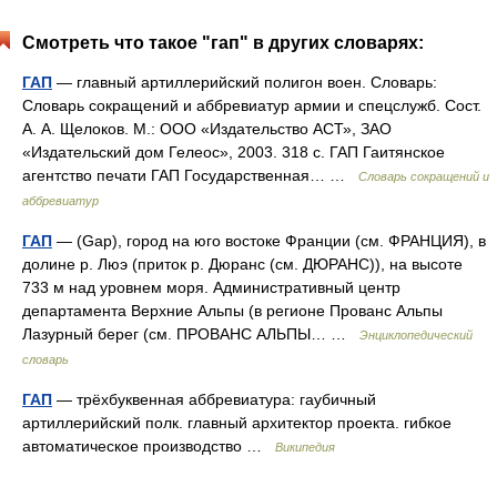
Смотреть что такое "гап" в других словарях:
ГАП
— главный артиллерийский полигон воен. Словарь:
Словарь сокращений и аббревиатур армии и спецслужб. Сост.
А. А. Щелоков. М.: ООО «Издательство АСТ», ЗАО
«Издательский дом Гелеос», 2003. 318 с. ГАП Гаитянское
агентство печати ГАП Государственная… …
Словарь сокращений и
аббревиатур
ГАП
— (Gap), город на юго востоке Франции (см. ФРАНЦИЯ), в
долине р. Люэ (приток р. Дюранс (см. ДЮРАНС)), на высоте
733 м над уровнем моря. Административный центр
департамента Верхние Альпы (в регионе Прованс Альпы
Лазурный берег (см. ПРОВАНС АЛЬПЫ… …
Энциклопедический
словарь
ГАП
— трёхбуквенная аббревиатура: гаубичный
артиллерийский полк. главный архитектор проекта. гибкое
автоматическое производство …
Википедия